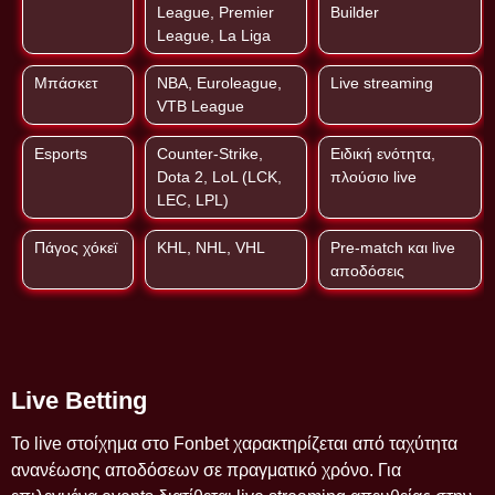
League, Premier
Builder
League, La Liga
Μπάσκετ
NBA, Euroleague,
Live streaming
VTB League
Esports
Counter-Strike,
Ειδική ενότητα,
Dota 2, LoL (LCK,
πλούσιο live
LEC, LPL)
Πάγος χόκεϊ
KHL, NHL, VHL
Pre-match και live
αποδόσεις
Live Betting
Το live στοίχημα στο Fonbet χαρακτηρίζεται από ταχύτητα
ανανέωσης αποδόσεων σε πραγματικό χρόνο. Για