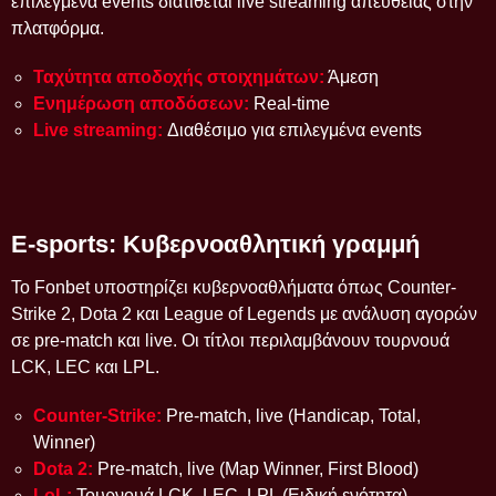
επιλεγμένα events διατίθεται live streaming απευθείας στην
πλατφόρμα.
Ταχύτητα αποδοχής στοιχημάτων:
Άμεση
Ενημέρωση αποδόσεων:
Real-time
Live streaming:
Διαθέσιμο για επιλεγμένα events
E-sports: Κυβερνοαθλητική γραμμή
Το Fonbet υποστηρίζει κυβερνοαθλήματα όπως Counter-
Strike 2, Dota 2 και League of Legends με ανάλυση αγορών
σε pre-match και live. Οι τίτλοι περιλαμβάνουν τουρνουά
LCK, LEC και LPL.
Counter-Strike:
Pre-match, live (Handicap, Total,
Winner)
Dota 2:
Pre-match, live (Map Winner, First Blood)
LoL:
Τουρνουά LCK, LEC, LPL (Ειδική ενότητα)