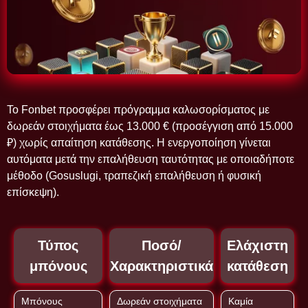
Το Fonbet προσφέρει πρόγραμμα καλωσορίσματος με
δωρεάν στοιχήματα έως 13.000 € (προσέγγιση από 15.000
₽) χωρίς απαίτηση κατάθεσης. Η ενεργοποίηση γίνεται
αυτόματα μετά την επαλήθευση ταυτότητας με οποιαδήποτε
μέθοδο (Gosuslugi, τραπεζική επαλήθευση ή φυσική
επίσκεψη).
Τύπος
Ποσό/
Ελάχιστη
μπόνους
Χαρακτηριστικά
κατάθεση
Μπόνους
Δωρεάν στοιχήματα
Καμία