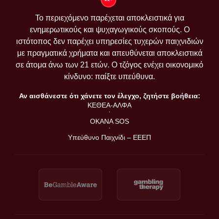
Το περιεχόμενο παρέχεται αποκλειστικά για
ενημερωτικούς και ψυχαγωγικούς σκοπούς. Ο
ιστότοπος δεν παρέχει υπηρεσίες τυχερών παιχνιδιών
με πραγματικά χρήματα και απευθύνεται αποκλειστικά
σε άτομα άνω των 21 ετών. Ο τζόγος ενέχει οικονομικό
κίνδυνο: παίξτε υπεύθυνα.
Αν αισθάνεστε ότι χάνετε τον έλεγχο, ζητήστε βοήθεια:
ΚΕΘΕΑ-ΑΛΦΑ
·
ΟΚΑΝΑ SOS
·
Υπεύθυνο Παιχνίδι – ΕΕΕΠ