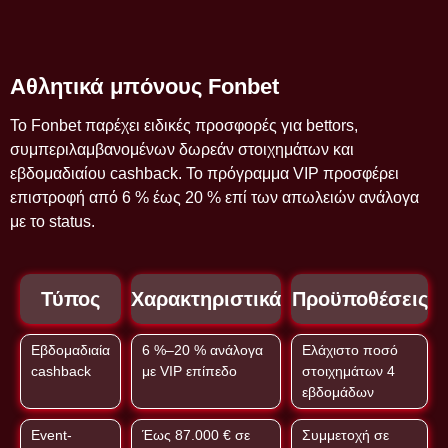
Αθλητικά μπόνους Fonbet
Το Fonbet παρέχει ειδικές προσφορές για bettors,
συμπεριλαμβανομένων δωρεάν στοιχημάτων και
εβδομαδιαίου cashback. Το πρόγραμμα VIP προσφέρει
επιστροφή από 6 % έως 20 % επί των απωλειών ανάλογα
με το status.
Τύπος
Χαρακτηριστικά
Προϋποθέσεις
Εβδομαδιαία
6 %–20 % ανάλογα
Ελάχιστο ποσό
cashback
με VIP επίπεδο
στοιχημάτων 4
εβδομάδων
Event-
Έως 87.000 € σε
Συμμετοχή σε