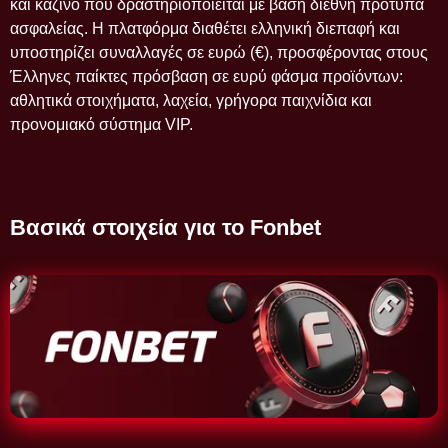
και καζίνο που δραστηριοποιείται με βάση διεθνή πρότυπα
ασφαλείας. Η πλατφόρμα διαθέτει ελληνική διεπαφή και
υποστηρίζει συναλλαγές σε ευρώ (€), προσφέροντας στους
Έλληνες παίκτες πρόσβαση σε ευρύ φάσμα προϊόντων:
αθλητικά στοιχήματα, λαχεία, γρήγορα παιχνίδια και
προνομιακό σύστημα VIP.
Βασικά στοιχεία για το Fonbet