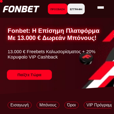
ΠΡΌΣΒΑΣΗ
ΕΓΓΡΑΦΉ
Fonbet: Η Επίσημη Πλατφόρμα
Με 13.000 € Δωρεάν Μπόνους!
13.000 € Freebets Καλωσορίσματος + 20%
Κορυφαίο VIP Cashback
Παίξτε Τώρα
Εισαγωγή
Μπόνους
Όροι
VIP Πρόγραμμ