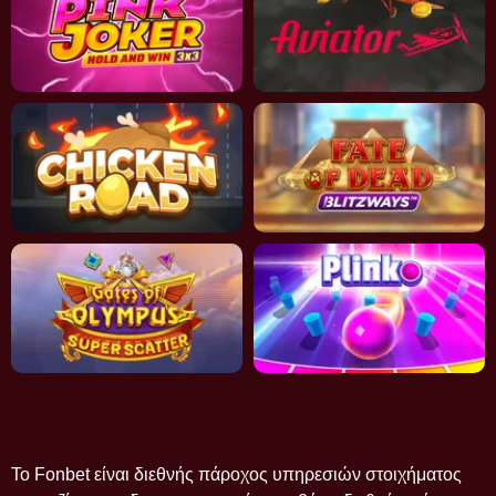
Το Fonbet είναι διεθνής πάροχος υπηρεσιών στοιχήματος