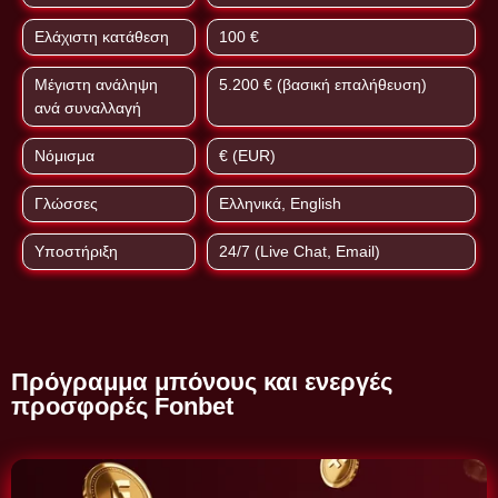
Ελάχιστη κατάθεση
100 €
Μέγιστη ανάληψη
5.200 € (βασική επαλήθευση)
ανά συναλλαγή
Νόμισμα
€ (EUR)
Γλώσσες
Ελληνικά, English
Υποστήριξη
24/7 (Live Chat, Email)
Πρόγραμμα μπόνους και ενεργές
προσφορές Fonbet