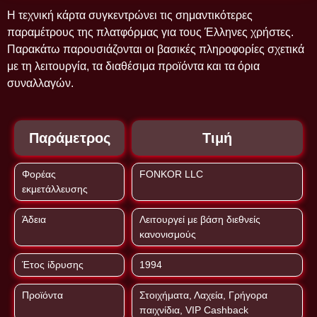
Η τεχνική κάρτα συγκεντρώνει τις σημαντικότερες
παραμέτρους της πλατφόρμας για τους Έλληνες χρήστες.
Παρακάτω παρουσιάζονται οι βασικές πληροφορίες σχετικά
με τη λειτουργία, τα διαθέσιμα προϊόντα και τα όρια
συναλλαγών.
Παράμετρος
Τιμή
Φορέας
FONKOR LLC
εκμετάλλευσης
Άδεια
Λειτουργεί με βάση διεθνείς
κανονισμούς
Έτος ίδρυσης
1994
Προϊόντα
Στοιχήματα, Λαχεία, Γρήγορα
παιχνίδια, VIP Cashback