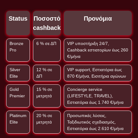
Status
Ποσοστό
Προνόμια
cashback
Bronze
6 % σε ΔΠ
VIP υποστήριξη 24/7,
Pro
Cashback εστιατορίων έως 260
€/μήνα
Silver
12 % σε
VIP support, Εστιατόρια έως
Elite
ΔΠ
870 €/μήνα, Εισιτήρια αγώνων
Gold
15 % σε
Concierge service
Premier
μετρητά
(LIFESTYLE, TRAVEL),
Εστιατόρια έως 1.740 €/μήνα
Platinum
20 % σε
Προσωπικές λύσεις,
Elite
μετρητά
Ταξιδιωτικός σχεδιασμός,
Εστιατόρια έως 2.610 €/μήνα