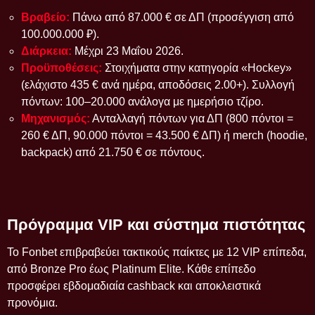
Βραβείο:
Πάνω από 87.000 € σε ΔΠ (προσέγγιση από
100.000.000 ₽).
Διάρκεια:
Μέχρι 23 Μαΐου 2026.
Προϋποθέσεις:
Στοιχήματα στην κατηγορία «Hockey»
(ελάχιστο 435 € ανά ημέρα, αποδόσεις 2.00+). Συλλογή
πόντων: 100–20.000 ανάλογα με ημερήσιο τζίρο.
Μηχανισμός:
Ανταλλαγή πόντων για ΔΠ (800 πόντοι =
260 € ΔΠ, 90.000 πόντοι = 43.500 € ΔΠ) ή merch (hoodie,
backpack) από 21.750 € σε πόντους.
Πρόγραμμα VIP και σύστημα πιστότητας
Το Fonbet επιβραβεύει τακτικούς παίκτες με 12 VIP επίπεδα,
από Bronze Pro έως Platinum Elite. Κάθε επίπεδο
προσφέρει εβδομαδιαία cashback και αποκλειστικά
προνόμια.