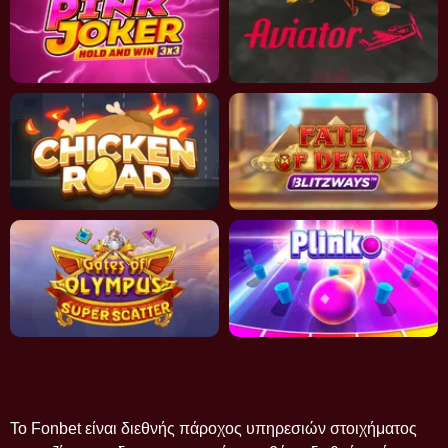
Το Fonbet είναι διεθνής πάροχος υπηρεσιών στοιχήματος