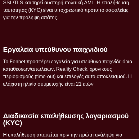
SSL/TLS και τηρεί αυστηρή πολιτική AML. Η επαλήθευση
ταυτότητας (KYC) είναι υποχρεωτικό πρότυπο ασφαλείας
για την πρόληψη απάτης.
Εργαλεία υπεύθυνου παιχνιδιού
Το Fonbet προσφέρει εργαλεία για υπεύθυνο παιχνίδι: όρια
καταθέσεων/απωλειών, Reality Check, χρονικούς
περιορισμούς (time-out) και επιλογές αυτο-αποκλεισμού. Η
ελάχιστη ηλικία συμμετοχής είναι 21 ετών.
Διαδικασία επαλήθευσης λογαριασμού
(KYC)
Η επαλήθευση απαιτείται πριν την πρώτη ανάληψη για