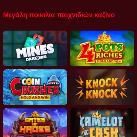
Μεγάλη ποικιλία παιχνιδιών καζίνο