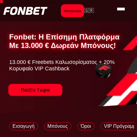
🇬🇷
ΠΡΌΣΒΑΣΗ
Fonbet: Η Επίσημη Πλατφόρμα
Με 13.000 € Δωρεάν Μπόνους!
13.000 € Freebets Καλωσορίσματος + 20%
Κορυφαίο VIP Cashback
Παίξτε Τώρα
Εισαγωγή
Μπόνους
Όροι
VIP Πρόγραμμ