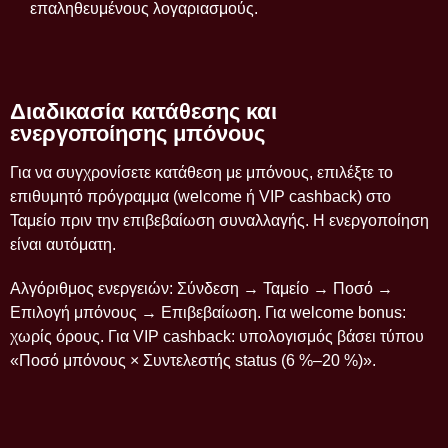
επαληθευμένους λογαριασμούς.
Διαδικασία κατάθεσης και
ενεργοποίησης μπόνους
Για να συγχρονίσετε κατάθεση με μπόνους, επιλέξτε το
επιθυμητό πρόγραμμα (welcome ή VIP cashback) στο
Ταμείο πριν την επιβεβαίωση συναλλαγής. Η ενεργοποίηση
είναι αυτόματη.
Αλγόριθμος ενεργειών: Σύνδεση → Ταμείο → Ποσό →
Επιλογή μπόνους → Επιβεβαίωση. Για welcome bonus:
χωρίς όρους. Για VIP cashback: υπολογισμός βάσει τύπου
«Ποσό μπόνους × Συντελεστής status (6 %–20 %)».