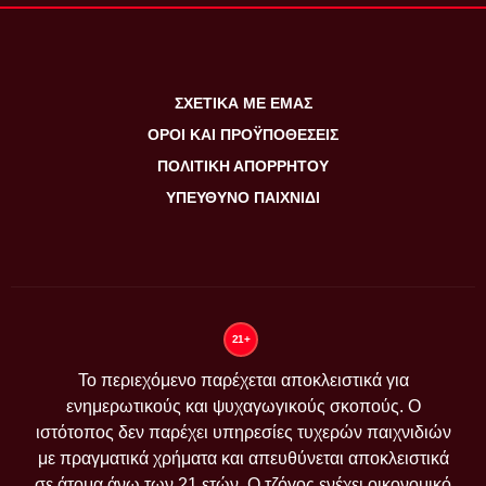
ΣΧΕΤΙΚΆ ΜΕ ΕΜΆΣ
ΌΡΟΙ ΚΑΙ ΠΡΟΫΠΟΘΈΣΕΙΣ
ΠΟΛΙΤΙΚΉ ΑΠΟΡΡΉΤΟΥ
ΥΠΕΎΘΥΝΟ ΠΑΙΧΝΊΔΙ
21+
Το περιεχόμενο παρέχεται αποκλειστικά για
ενημερωτικούς και ψυχαγωγικούς σκοπούς. Ο
ιστότοπος δεν παρέχει υπηρεσίες τυχερών παιχνιδιών
με πραγματικά χρήματα και απευθύνεται αποκλειστικά
σε άτομα άνω των 21 ετών. Ο τζόγος ενέχει οικονομικό