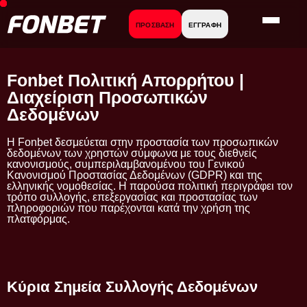
ΠΡΌΣΒΑΣΗ
ΕΓΓΡΑΦΉ
Fonbet Πολιτική Απορρήτου |
Διαχείριση Προσωπικών
Δεδομένων
Η Fonbet δεσμεύεται στην προστασία των προσωπικών
δεδομένων των χρηστών σύμφωνα με τους διεθνείς
κανονισμούς, συμπεριλαμβανομένου του Γενικού
Κανονισμού Προστασίας Δεδομένων (GDPR) και της
ελληνικής νομοθεσίας. Η παρούσα πολιτική περιγράφει τον
τρόπο συλλογής, επεξεργασίας και προστασίας των
πληροφοριών που παρέχονται κατά την χρήση της
πλατφόρμας.
Κύρια Σημεία Συλλογής Δεδομένων