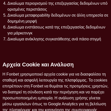
Δικαίωμα περιορισμού της επεξεργασίας δεδομένων υπό
ορισμένες περιστάσεις
Δικαίωμα μεταφορability δεδομένων σε άλλη υπηρεσία σε
δομημένη μορφή
Δικαίωμα ενστάσεως κατά της επεξεργασίας δεδομένων
για μάρκετινγκ
Δικαίωμα ανάκλησης συγκατάθεσης ανά πάσα στιγμή
Αρχεία Cookie και Ανάλυση
Η Fonbet χρησιμοποιεί αρχεία cookie για να διασφαλίσει τη
σταθερή και ασφαλή λειτουργία της πλατφόρμας. Τα cookies
επιτρέπουν στη Fonbet να θυμάται τις προτιμήσεις χρηστών,
να διατηρεί τη σύνδεση κατά την περιήγηση και να παρέχει
προσωποποιημένη εμπειρία. Η ανάλυση χρήσης γίνεται
μέσω εργαλείων όπως το Google Analytics για τη βελτίωση
της πλατφόρμας και την κατανόηση της συμπεριφοράς