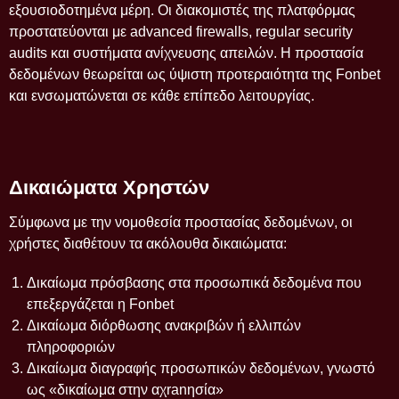
εξουσιοδοτημένα μέρη. Οι διακομιστές της πλατφόρμας
προστατεύονται με advanced firewalls, regular security
audits και συστήματα ανίχνευσης απειλών. Η προστασία
δεδομένων θεωρείται ως ύψιστη προτεραιότητα της Fonbet
και ενσωματώνεται σε κάθε επίπεδο λειτουργίας.
Δικαιώματα Χρηστών
Σύμφωνα με την νομοθεσία προστασίας δεδομένων, οι
χρήστες διαθέτουν τα ακόλουθα δικαιώματα:
Δικαίωμα πρόσβασης στα προσωπικά δεδομένα που
επεξεργάζεται η Fonbet
Δικαίωμα διόρθωσης ανακριβών ή ελλιπών
πληροφοριών
Δικαίωμα διαγραφής προσωπικών δεδομένων, γνωστό
ως «δικαίωμα στην αχranησία»